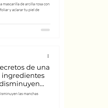
nómica!
 mascarilla de arcilla rosa con
oliar y aclarar tu piel de
secretos de una
5 ingredientes
 disminuyen
 disminuyen las manchas