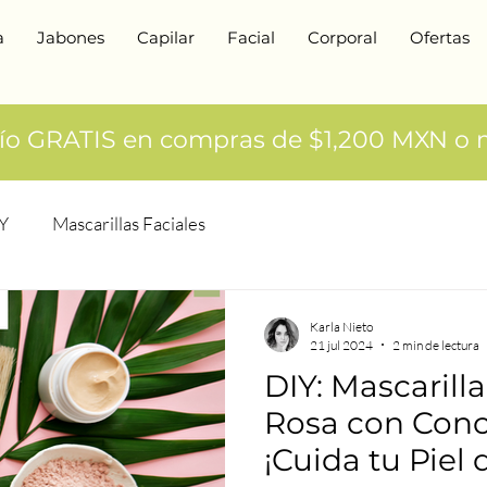
a
Jabones
Capilar
Facial
Corporal
Ofertas
ío GRATIS en compras de $1,200 MXN o m
Y
Mascarillas Faciales
Karla Nieto
21 jul 2024
2 min de lectura
DIY: Mascarilla
Rosa con Conc
¡Cuida tu Piel