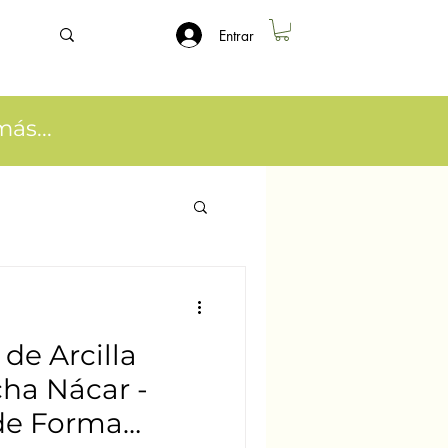
Entrar
ás...
 de Arcilla
ha Nácar -
 de Forma