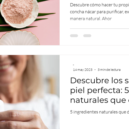
Natural y Eco
Descubre cómo hacer tu propia
concha nácar para purificar, exf
manera natural. Ahor
-
14 may 2023
3 min de lectura
Descubre los 
piel perfecta: 
naturales que
las manchas
5 ingredientes naturales que