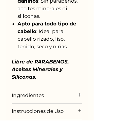
dañinos
: Sin parabenos,
aceites minerales ni
siliconas.
Apto para todo tipo de
cabello
: Ideal para
cabello rizado, liso,
teñido, seco y niñas.
Libre de PARABENOS,
Aceites Minerales y
Siliconas.
Ingredientes
Plátano, Miel, Aceite de
Instrucciones de Uso
Linaza,
Aceite de Sésamo,
Queratina, Colágeno
1. Aplica una cantidad
Contenido Neto
Elastina y Protector Térmico.
generosa de BANANA