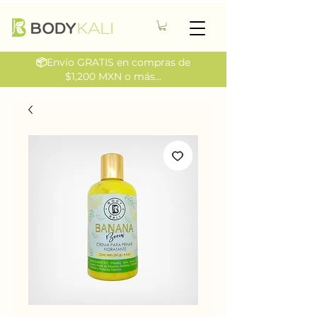
📦
Envío GRATIS en compras de
$1,200 MXN o más...