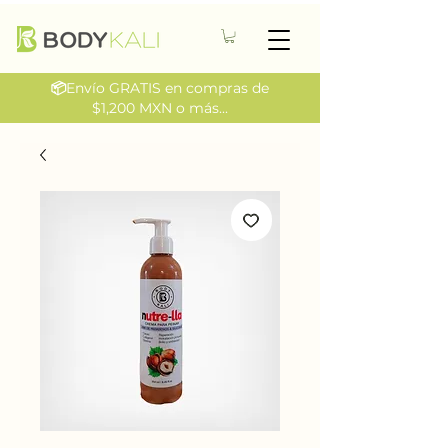
📦
Envío GRATIS en compras de
$1,200 MXN o más...