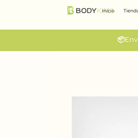
Inicio
Tiend
📦
Env