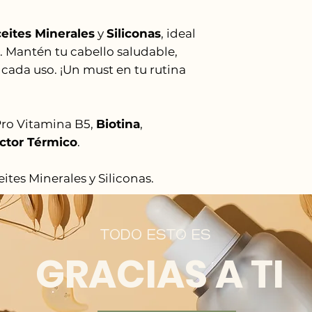
eites Minerales
y
Siliconas
, ideal
. Mantén tu cabello saludable,
 cada uso. ¡Un must en tu rutina
Pro Vitamina B5,
Biotina
,
ctor Térmico
.
tes Minerales y Siliconas.
TODO ESTO ES
GRACIAS A TI