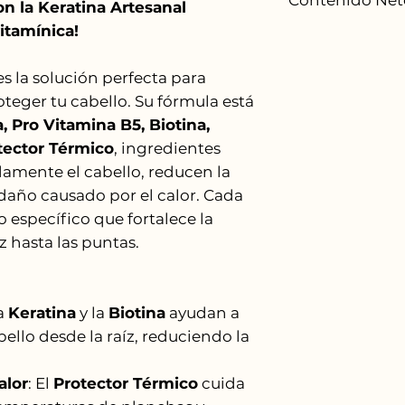
on la Keratina Artesanal
Keratina Unicor
itamínica!
húmedo de med
250 ML - 8.45 fl
2. Peina como 
es la solución perfecta para
3. Contiene Pro
proteger tu cabello. Su fórmula está
de secar y plan
4. No se enjuag
, Pro Vitamina B5, Biotina,
tector Térmico
, ingredientes
amente el cabello, reducen la
 daño causado por el calor. Cada
o específico que fortalece la
z hasta las puntas.
La
Keratina
y la
Biotina
ayudan a
abello desde la raíz, reduciendo la
alor
: El
Protector Térmico
cuida