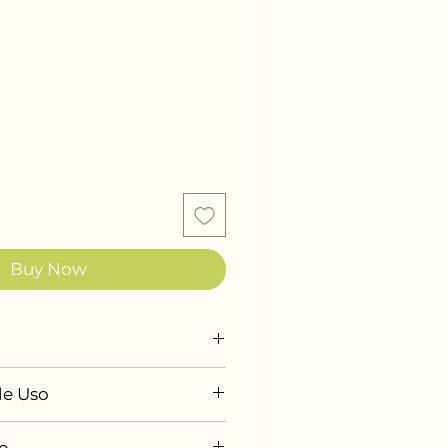
e
Buy Now
tamina B5, Biotina,
de Uso
ina y Protector Térmico.
antidad generosa de
o