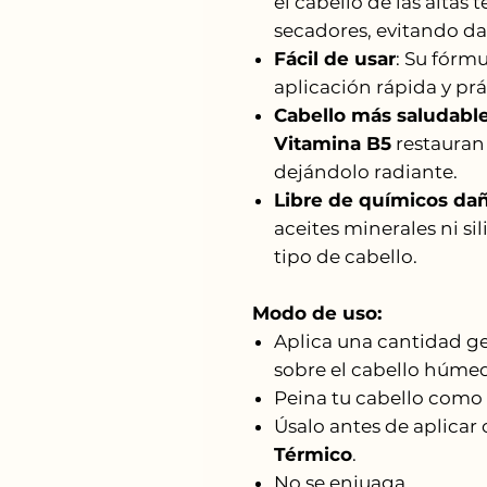
el cabello de las altas
secadores, evitando da
Fácil de usar
: Su fórm
aplicación rápida y prá
Cabello más saludable 
Vitamina B5
restauran 
dejándolo radiante.
Libre de químicos da
aceites minerales ni si
tipo de cabello.
Modo de uso:
Aplica una cantidad g
sobre el cabello húmed
Peina tu cabello como
Úsalo antes de aplicar 
Térmico
.
No se enjuaga.