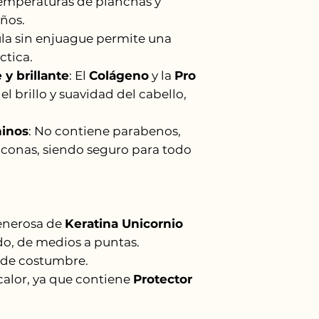
 temperaturas de planchas y
ños.
ula sin enjuague permite una
ctica.
y brillante
: El
Colágeno
y la
Pro
el brillo y suavidad del cabello,
ñinos
: No contiene parabenos,
liconas, siendo seguro para todo
enerosa de
Keratina Unicornio
o, de medios a puntas.
 de costumbre.
calor, ya que contiene
Protector