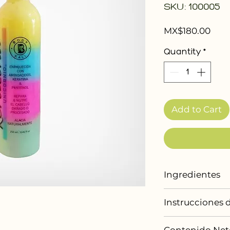
SKU: 100005
Pric
MX$180.00
Quantity
*
Add to Cart
Ingredientes
Keratina, Pro Vi
Instrucciones 
Colágeno, Elast
1. Aplica una c
Contenido Net