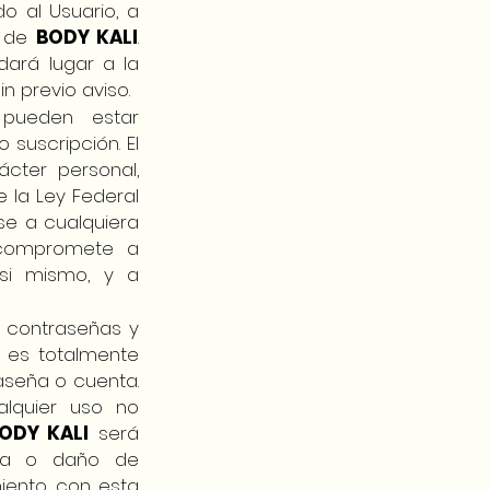
o al Usuario, a
o de
BODY KALI
.
dará lugar a la
n previo aviso.
e pueden estar
o suscripción. El
cter personal,
e la Ley Federal
rse a cualquiera
e compromete a
 si mismo, y a
s contraseñas y
a es totalmente
aseña o cuenta.
alquier uso no
ODY KALI
será
dida o daño de
miento con esta