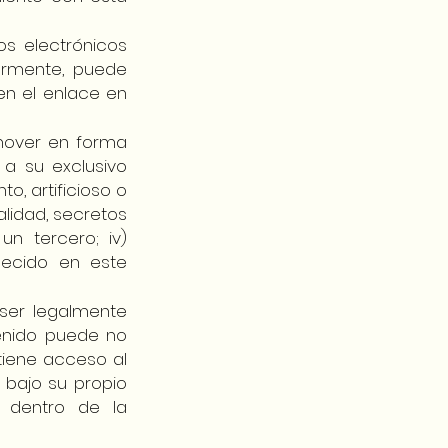
os electrónicos
iormente, puede
en el enlace en
mover en forma
 a su exclusivo
to, artificioso o
alidad, secretos
un tercero; iv)
lecido en este
ser legalmente
tenido puede no
 tiene acceso al
 bajo su propio
s dentro de la