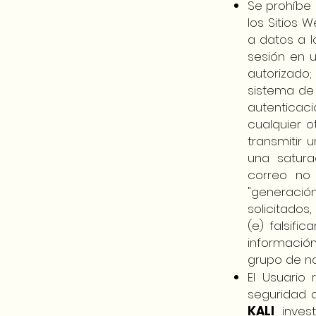
Se prohíbe a
los Sitios 
a datos a l
sesión en 
autorizado
sistema de
autenticaci
cualquier o
transmitir 
una satura
correo no
"generació
solicitados
(e) falsifi
informació
grupo de no
El Usuario
seguridad d
KALI
invest