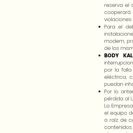
reserva el
cooperará
violaciones 
Para el de
instalacio
modem, prog
de los mism
BODY KAL
interrupci
por la fall
eléctrica,
puedan inha
Por lo ante
pérdida al 
La Empresa
el equipo 
a raíz de c
contenidos