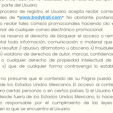
 parte del Usuario.
proceso de registro, el Usuario acepta recibir corre
les de *
www.bodykali.com
*. No obstante, poster
o recibir tales correos promocionales haciendo clic 
ferior de cualquier correo electrónico promocional.
se reserva el derecho de bloquear el acceso o re
total toda información, comunicación o material que
 resultar: i) abusivo, difamatorio u obsceno; ii) fraudulen
ii) violatorio de derechos de autor, marcas, confidenci
es o cualquier derecho de propiedad intelectual de 
; v) que de cualquier forma contravenga lo estab
no presume que el contenido de su Página pueda 
a de los Estados Unidos Mexicanos. El acceso al con
ara ciertas personas o en ciertos países. Si el Usuario
desde fuera de los Estados Unidos Mexicano, lo hace
es responsable por el cumplimiento de las leye
 en la que se encuentra el Usuario.