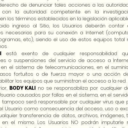
 derecho de denunciar tales acciones a las autorida
 con la autoridad competente en la investigac
en los términos establecidos en la legislación aplicable
bido ingreso al Sitio, los Usuarios deberán contar
nes necesarias para su conexión a Internet (computa
ramas, etc.), siendo el uso de estos equipos total 
os.
I
está exento de cualquier responsabilidad q
ones o suspensiones del servicio de acceso a Inter
a en el sistema de telecomunicaciones, en el sumini
 casos fortuitos o de fuerza mayor o una acción d
bilitar los equipos que suministran el acceso a la red.
rior,
BODY KALI
no se responsabiliza por cualquier da
Usuario causados por fallas en el sistema, en el servido
 tampoco será responsable por cualquier virus que p
del Usuario como consecuencia del acceso, uso o exa
ualquier transferencia de datos, archivos, imágenes, 
 en el mismo. Los Usuarios NO podrán imputarle r