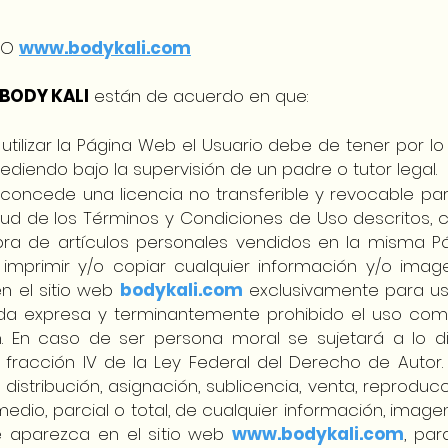
TIO
www.bodykali.com
BODY KALI
están de acuerdo en que:
utilizar la Página Web el Usuario debe de tener por l
ediendo bajo la supervisión de un padre o tutor legal.
concede una licencia no transferible y revocable para u
tud de los Términos y Condiciones de Uso descritos, c
ra de artículos personales vendidos en la misma Pág
 imprimir y/o copiar cualquier información y/o ima
n el sitio web
bodykali.com
exclusivamente para us
da expresa y terminantemente prohibido el uso come
n. En caso de ser persona moral se sujetará a lo d
8, fracción IV de la Ley Federal del Derecho de Autor.
, distribución, asignación, sublicencia, venta, reproduc
medio, parcial o total, de cualquier información, ima
e aparezca en el sitio web
www.bodykali.com
, par