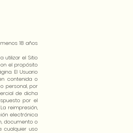
o menos 18 años
tilizar el Sitio
on el propósito
ina. El Usuario
gen contenida o
o personal, por
rcial de dicha
ispuesto por el
 La reimpresión,
ción electrónica
gen, documento o
a cualquier uso