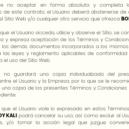
e no aceptar en forma absoluta y completa l
 de este contrato, el Usuario deberá abstenerse de ac
el Sitio Web y/o cualquier otro servicio que ofrezca
BO
que el Usuario acceda, utilice y observe el Sitio, se 
ta y expresa aceptación de los Términos y Condicio
s, los demás documentos incorporados a los mismos 
 las leyes y reglamento aplicables de conformidad a
 el uso del Sitio Web.
I
no guardará una copia individualizada del pre
ntre el Usuario y la Empresa, por lo que se le recomi
 una copia de los presentes Términos y Condiciones
diente.
 que el Usuario viole lo expresado en estos Término
Y KALI
podrá cancelar su uso, así como excluir al Us
s, y/o tomar la acción legal que juzgue conven