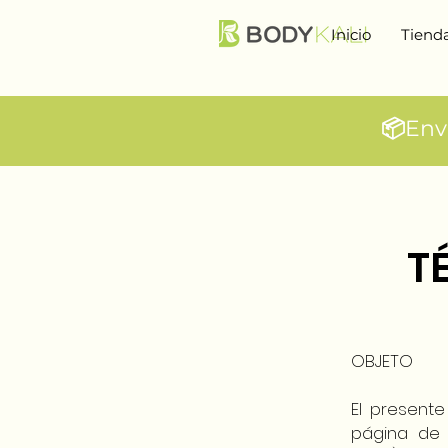
Inicio
Tiend
📦
Env
T
OBJETO
El present
página de 