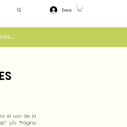
Entrar
ás...
ES
a el uso de la
b” y/o “Página