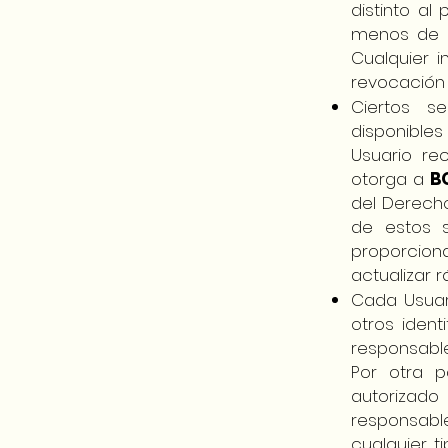
distinto al
menos de q
Cualquier 
revocación 
Ciertos s
disponibles
Usuario re
otorga a
B
del Derecho
de estos 
proporcion
actualizar 
Cada Usuar
otros ident
responsable
Por otra p
autorizado
responsabl
cualquier t