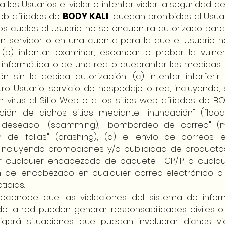
 los Usuarios el violar o intentar violar la seguridad d
Web afiliados de
BODY KALI
; quedan prohibidas al Usua
os cuales el Usuario no se encuentra autorizado para ut
un servidor o en una cuenta para la que el Usuario 
; (b) intentar examinar, escanear o probar la vulne
 informática o de una red o quebrantar las medidas
ón sin la debida autorización; (c) intentar interferi
tro Usuario, servicio de hospedaje o red, incluyendo, si
un virus al Sitio Web o a los sitios web afiliados de B
ción de dichos sitios mediante "inundación" (flood
 deseado" (spamming), "bombardeo de correo" (m
n de fallas" (crashing); (d) el envío de correos e
, incluyendo promociones y/o publicidad de productos 
car cualquier encabezado de paquete TCP/IP o cualqu
n del encabezado en cualquier correo electrónico o
ticias.
 reconoce que las violaciones del sistema de infor
e la red pueden generar responsabilidades civiles o
igará situaciones que puedan involucrar dichas vi