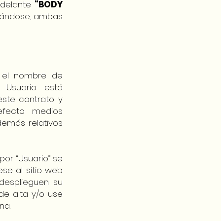
adelante
“BODY
jetándose, ambas
on el nombre de
Usuario está
ste contrato y
efecto medios
 demás relativos
por “Usuario” se
se al sitio web
desplieguen su
de alta y/o use
na.