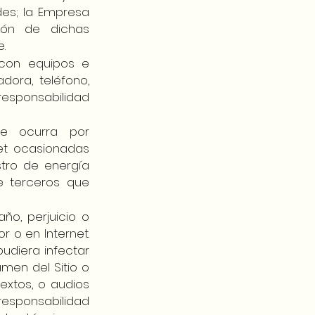
des; la Empresa
ión de dichas
.
 con equipos e
dora, teléfono,
responsabilidad
ue ocurra por
net ocasionadas
stro de energía
e terceros que
ño, perjuicio o
r o en Internet.
udiera infectar
men del Sitio o
textos, o audios
esponsabilidad