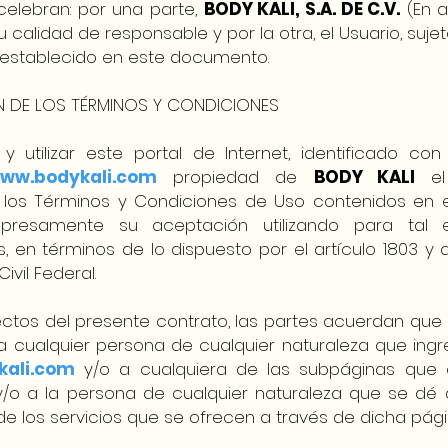
celebran: por una parte,
BODY KALI, S.A. DE C.V.
(En 
su calidad de responsable y por la otra, el Usuario, su
o establecido en este documento.
 DE LOS TÉRMINOS Y CONDICIONES
 y utilizar este portal de Internet, identificado c
ww.bodykali.com
propiedad de
BODY KALI
el 
los Términos y Condiciones de Uso contenidos en e
xpresamente su aceptación utilizando para tal 
s, en términos de lo dispuesto por el artículo 1803 y
ivil Federal.
ectos del presente contrato, las partes acuerdan que 
 cualquier persona de cualquier naturaleza que ingre
ali.com
y/o a cualquiera de las subpáginas que 
y/o a la persona de cualquier naturaleza que se dé 
de los servicios que se ofrecen a través de dicha pági