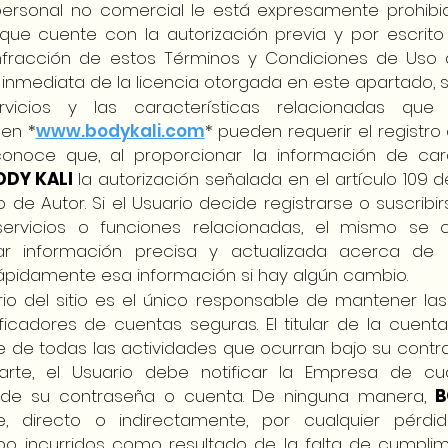
 personal no comercial le está expresamente prohibid
ue cuente con la autorización previa y por escrit
infracción de estos Términos y Condiciones de Uso 
inmediata de la licencia otorgada en este apartado, si
ervicios y las características relacionadas qu
 en *
www.bodykali.com
* pueden requerir el registro 
conoce que, al proporcionar la información de cará
ODY KALI
la autorización señalada en el artículo 109 d
 de Autor. Si el Usuario decide registrarse o suscribi
servicios o funciones relacionadas, el mismo s
ar información precisa y actualizada acerca de
rápidamente esa información si hay algún cambio.
io del sitio es el único responsable de mantener la
ificadores de cuentas seguras. El titular de la cuent
 de todas las actividades que ocurran bajo su contr
arte, el Usuario debe notificar la Empresa de cu
 de su contraseña o cuenta. De ninguna manera,
B
e, directo o indirectamente, por cualquier pér
ipo incurridos como resultado de la falta de cumpli