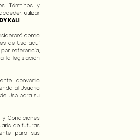
os Términos y
ceder, utilizar
DY KALI
considerará como
nes de Uso aquí
por referencia,
 la legislación
sente convenio
enda al Usuario
 de Uso para su
s y Condiciones
uario de futuras
iente para sus