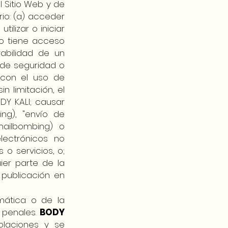
el Sitio Web y de
rio: (a) acceder
ilizar o iniciar
no tiene acceso
rabilidad de un
 de seguridad o
r con el uso de
n limitación, el
ODY KALI; causar
ing), "envío de
ailbombing) o
lectrónicos no
o servicios, o;
ier parte de la
 publicación en
mática o de la
 penales.
BODY
olaciones y se