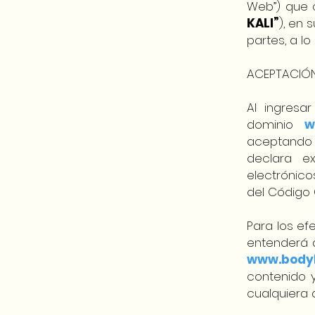
Web”) que 
KALI”
), en 
partes, a l
ACEPTACIÓN
Al ingresar
dominio
w
aceptando 
declara e
electrónico
del Código C
Para los ef
entenderá a
www.bodyk
contenido 
cualquiera 