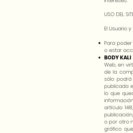
intereses.
USO DEL SI
El Usuario y
Para poder 
o estar acc
BODY KALI
Web, en vir
de la comp
sólo podrá
publicada e
lo que que
informació
artículo 14
publicación
o por otro 
gráfico qu