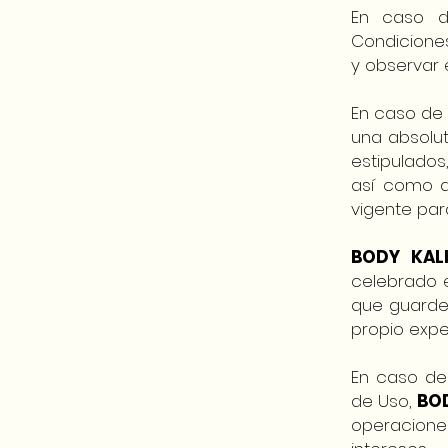
En caso d
Condiciones
y observar 
En caso de 
una absolu
estipulado
así como a
vigente para
BODY KAL
celebrado e
que guarde
propio expe
En caso de
de Uso,
BOD
operacione